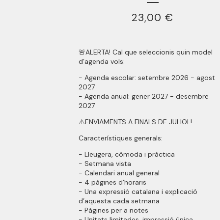
23,00
€
🚨ALERTA! Cal que seleccionis quin model
d’agenda vols:
- Agenda escolar: setembre 2026 - agost
2027
- Agenda anual: gener 2027 - desembre
2027
⚠️ENVIAMENTS A FINALS DE JULIOL!
Característiques generals:
- Lleugera, còmoda i pràctica
- Setmana vista
- Calendari anual general
- 4 pàgines d’horaris
- Una expressió catalana i explicació
d’aquesta cada setmana
- Pàgines per a notes
- Unitats limitades, impressió única