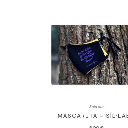
Sold out
MASCARETA - SÍL·LA
5,00
€