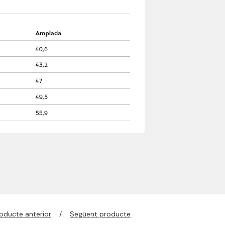
oducte anterior
Següent producte