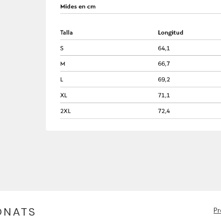
ONATS
Pr