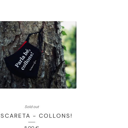
Sold out
SCARETA - COLLONS!
5,00
€